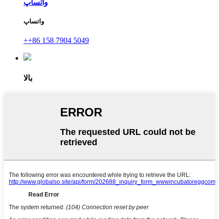
واتساپ
واتساپ
++86 158 7904 5049
بالا