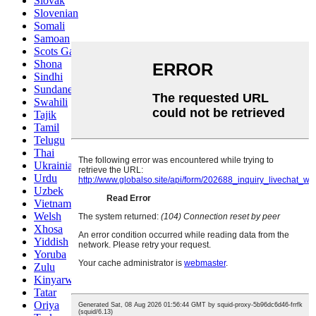
Slovak
Slovenian
Somali
Samoan
Scots Gaelic
Shona
Sindhi
Sundanese
Swahili
Tajik
Tamil
Telugu
Thai
Ukrainian
Urdu
Uzbek
Vietnamese
Welsh
Xhosa
Yiddish
Yoruba
Zulu
Kinyarwanda
Tatar
Oriya