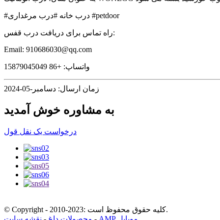
#درب خانه #درب مرغداری #petdoor
راه تماس برای دریافت درب قفس:
Email: 910686030@qq.com
واتساپ: +86 15879045049
زمان ارسال: دسامبر-05-2024
به مشاوره خوش آمدید
درخواست یک نقل قول
© Copyright - 2010-2023: کلیه حقوق محفوظ است.
AMP موبایل
-
محصولات داغ
-
نقشه سایت