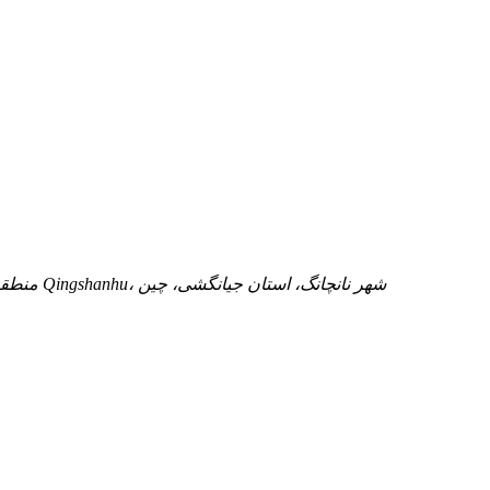
آدرس: 44/F، ساختمان 8، عمارت Wanxiang، خیابان Gaoxin، منطقه Qingshanhu، شهر نانچانگ، استان جیانگشی، چین