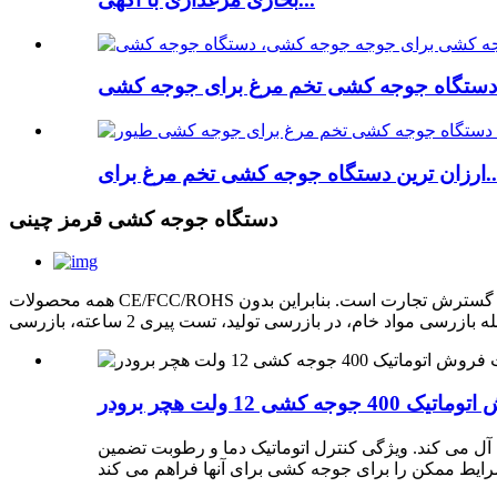
گاه جوجه کشی تخم مرغ برای...
دستگاه جوجه کشی قرمز چینی
همه محصولات CE/FCC/ROHS را پشت سر گذاشتند و از 1-3 سال گارانتی برخوردار شدند. ما درک می‌کنیم که کیفیت عمیقاً پایدار نکته کلیدی برای کمک به مشتری برای گسترش تجارت است. بنابراین بدون
وجه کشی 12 ولت هچر برودر
 آل می کند. ویژگی کنترل اتوماتیک دما و رطوبت تضمین